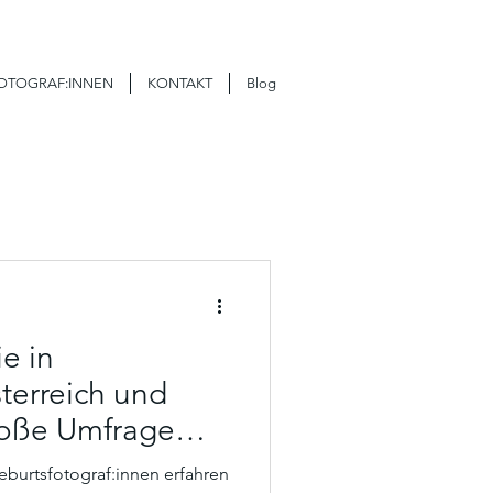
FOTOGRAF:INNEN
KONTAKT
Blog
e in
terreich und
roße Umfrage
eburtsfotograf:innen erfahren