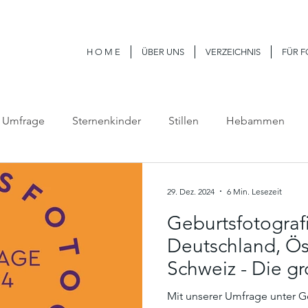
H O M E
ÜBER UNS
VERZEICHNIS
FÜR 
Umfrage
Sternenkinder
Stillen
Hebammen
29. Dez. 2024
6 Min. Lesezeit
Geburtsfotografi
Deutschland, Ös
Schweiz - Die g
2024
Mit unserer Umfrage unter G