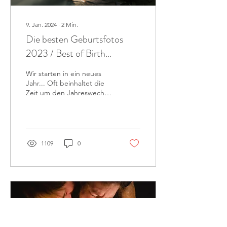
9. Jan. 2024
∙
2
Min.
Die besten Geburtsfotos
2023 / Best of Birth
Photography 2023
Wir starten in ein neues
Jahr... Oft beinhaltet die
Zeit um den Jahreswechsel
herum auch einen
Rückblick aufs vergangene
Jahr. Wir...
1109
0