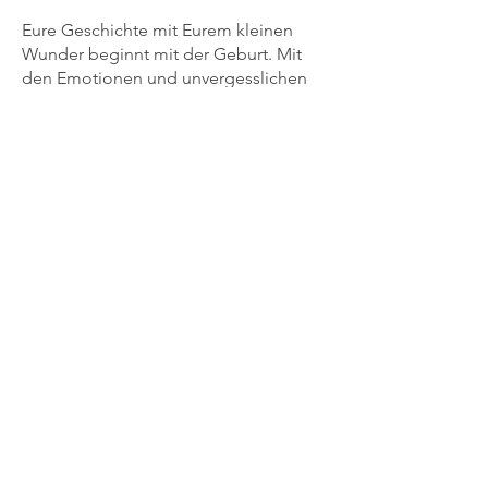
Eure Geschichte mit Eurem kleinen
Wunder beginnt mit der Geburt. Mit
den Emotionen und unvergesslichen
Momenten, die eine Geburt so
besonders machen. Damit ihr Euch auf
dieses einzigartige Erlebnis und all die
damit verbundenen Momente voll und
ganz konzentrieren und ganz bei Euch
sein könnt, freue ich mich sehr, diese
wertvollen Erinnerungen für Euch
schaffen zu dürfen.
Ich bin Julia und ich habe mich auf die
Familien- und Geburtsfotografie im
Raum Hannover, Burgdorf und Celle
spezialisiert. Seitdem ich selbst Mama
von zwei wundervollen Kindern bin,
kann ich den Wert von Familienfotos
erst so richtig verstehen. Und dieser
Wert steigt – nicht im materiellen